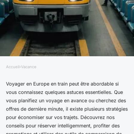
Accueil
›
Vacance
VACANCE
Astuces pour trouver un train
Voyager en Europe en train peut être abordable si
vous connaissez quelques astuces essentielles. Que
pas cher en europe
vous planifiez un voyage en avance ou cherchez des
offres de dernière minute, il existe plusieurs stratégies
Constance
•
26 août 2024
•
3 min de lecture
pour économiser sur vos trajets. Découvrez nos
conseils pour réserver intelligemment, profiter des